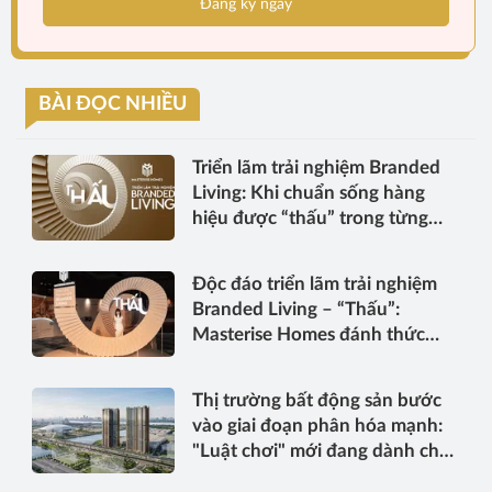
Đăng ký ngay
BÀI ĐỌC NHIỀU
Triển lãm trải nghiệm Branded
Living: Khi chuẩn sống hàng
hiệu được “thấu” trong từng
điểm chạm
Độc đáo triển lãm trải nghiệm
Branded Living – “Thấu”:
Masterise Homes đánh thức
“thấu cảm” tinh hoa về không
gian sống hàng hiệu
Thị trường bất động sản bước
vào giai đoạn phân hóa mạnh:
"Luật chơi" mới đang dành cho
ai?