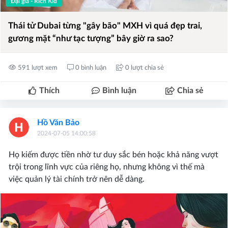
Đại gia - Rich Kid
Thái tử Dubai từng "gây bão" MXH vì quá đẹp trai,
gương mặt “như tạc tượng” bây giờ ra sao?
591 lượt xem
0 bình luận
0 lượt chia sẻ
Thích
Bình luận
Chia sẻ
Hồ Văn Bảo
2024-07-05 14:00:58
Họ kiếm được tiền nhờ tư duy sắc bén hoặc khả năng vượt
trội trong lĩnh vực của riêng họ, nhưng không vì thế mà
việc quản lý tài chính trở nên dễ dàng.