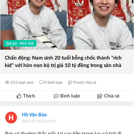
Đại gia - Rich Kid
Chấn động: Nam sinh 20 tuổi bỗng chốc thành "rich
kid" với hòn non bộ trị giá 10 tỷ đồng trong sân nhà
253 lượt xem
0 bình luận
0 lượt chia sẻ
Thích
Bình luận
Chia sẻ
Hồ Văn Bảo
2025-01-14 21:21:41
Bạn có thường thắc mắc tại sao tiền trong tay cứ trôi đi