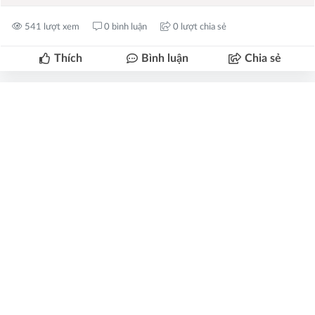
541 lượt xem
0 bình luận
0 lượt chia sẻ
Thích
Bình luận
Chia sẻ
Hồ Văn Bảo
2023-10-01 21:28:22
Xịn xò thực sự!