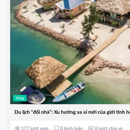
Sống
Du lịch “đổi nhà”: Xu hướng xa xỉ mới của giới tinh 
177 lượt xem
0 bình luận
0 lượt chia sẻ