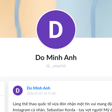
Do Minh Anh
@__mianhh
Do Minh Anh
2026-01-07 15:57:40
1
Làng thể thao quốc tế vừa đón nhận một tin vui mang đậm
Instagram cá nhân, Sebastian Korda - tay vợt người Mỹ đ
1