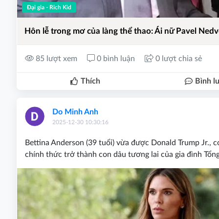
Đại gia - Rich Kid
Hôn lễ trong mơ của làng thể thao: Ái nữ Pavel Ned
85 lượt xem
0 bình luận
0 lượt chia sẻ
Thích
Bình l
Do Minh Anh
2025-12-30 10:30:16
Bettina Anderson (39 tuổi) vừa được Donald Trump Jr., 
chính thức trở thành con dâu tương lai của gia đình Tổn