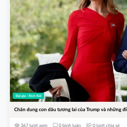
Đại gia - Rich Kid
Chân dung con dâu tương lai của Trump và những điề
367 lượt xem
0 bình luận
0 lượt chia sẻ