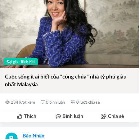
Đại gia - Rich Kid
Cuộc sống ít ai biết của "công chúa" nhà tỷ phú giàu
nhất Malaysia
284 lượt xem
0 bình luận
0 lượt chia sẻ
Thích
Bình luận
Chia sẻ
Bảo Nhân