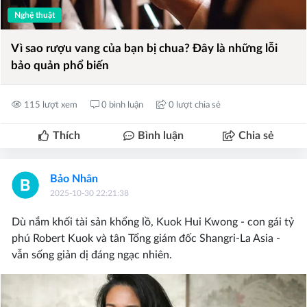
Nghệ thuật
Vì sao rượu vang của bạn bị chua? Đây là những lỗi
bảo quản phổ biến
115 lượt xem
0 bình luận
0 lượt chia sẻ
Thích
Bình luận
Chia sẻ
Bảo Nhân
2025-10-30 22:21:38
Dù nắm khối tài sản khổng lồ, Kuok Hui Kwong - con gái tỷ
phú Robert Kuok và tân Tổng giám đốc Shangri-La Asia -
vẫn sống giản dị đáng ngạc nhiên.