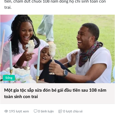
tiên, chấm dứt chuỗi 108 năm dòng họ chỉ sinh toàn con
trai.
Sống
Một gia tộc sắp sửa đón bé gái đầu tiên sau 108 năm
toàn sinh con trai
195 lượt xem
0 bình luận
0 lượt chia sẻ