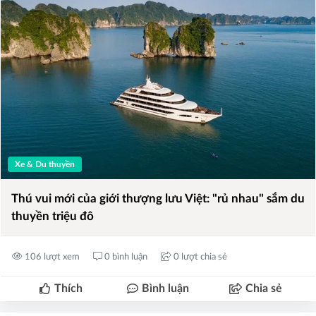
Xe & Du thuyền
Thú vui mới của giới thượng lưu Việt: "rủ nhau" sắm du
thuyền triệu đô
106 lượt xem
0 bình luận
0 lượt chia sẻ
Thích
Bình luận
Chia sẻ