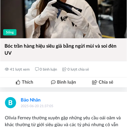
Sống
Bóc trần hàng hiệu siêu giả bằng ngửi mùi và soi đèn
UV
41 lượt xem
0 bình luận
0 lượt chia sẻ
Thích
Bình luận
Chia sẻ
Bảo Nhân
2025-06-20 21:37:05
Olivia Ferney thường xuyên gặp những yêu cầu oái oăm và
khác thường từ giới siêu giàu và các tỷ phú nhưng cô vẫn