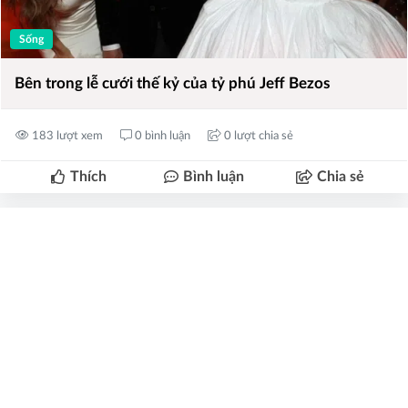
Sống
Bên trong lễ cưới thế kỷ của tỷ phú Jeff Bezos
183 lượt xem
0 bình luận
0 lượt chia sẻ
Thích
Bình luận
Chia sẻ
Bảo Nhân
2025-06-09 15:05:53
Sau khi nhận cổ phần từ tập đoàn và bất ngờ trở thành tỷ
phú chỉ sau một đêm, Eric Tse (30 tuổi) đã lần lượt đảm
nhiệm nhiều vị trí lãnh đạo quan trọng.