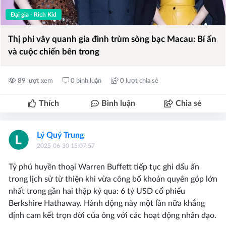
Đại gia - Rich Kid
Thị phi vây quanh gia đình trùm sòng bạc Macau: Bí ẩn
và cuộc chiến bên trong
89 lượt xem
0 bình luận
0 lượt chia sẻ
Thích
Bình luận
Chia sẻ
Lý Quý Trung
2025-06-30 15:07:57
Tỷ phú huyền thoại Warren Buffett tiếp tục ghi dấu ấn
trong lịch sử từ thiện khi vừa công bố khoản quyên góp lớn
nhất trong gần hai thập kỷ qua: 6 tỷ USD cổ phiếu
Berkshire Hathaway. Hành động này một lần nữa khẳng
định cam kết trọn đời của ông với các hoạt động nhân đạo.