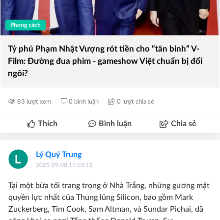
Phong cách
Tỷ phú Phạm Nhật Vượng rót tiền cho “tân binh” V-
Film: Đường đua phim - gameshow Việt chuẩn bị đổi
ngôi?
83 lượt xem
0 bình luận
0 lượt chia sẻ
Thích
Bình luận
Chia sẻ
Lý Quý Trung
2025-09-08 15:10:13
Tại một bữa tối trang trọng ở Nhà Trắng, những gương mặt
quyền lực nhất của Thung lũng Silicon, bao gồm Mark
Zuckerberg, Tim Cook, Sam Altman, và Sundar Pichai, đã