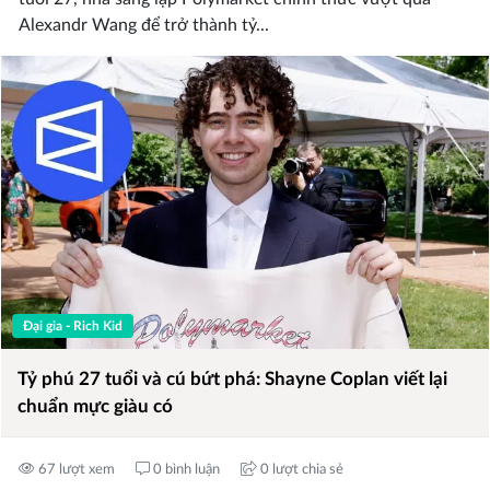
Alexandr Wang để trở thành tỷ...
Đại gia - Rich Kid
Tỷ phú 27 tuổi và cú bứt phá: Shayne Coplan viết lại
chuẩn mực giàu có
67 lượt xem
0 bình luận
0 lượt chia sẻ