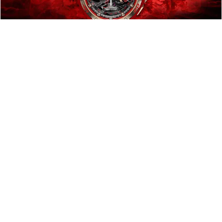
Đồng hồ & trang sức
Monovortex™ Split-Seconds Chronograph: Khởi
nguồn cho kỷ nguyên mang tên Hyper Horology
78 lượt xem
0 bình luận
0 lượt chia sẻ
Thích
Bình luận
Chia sẻ
Bạn đã xem hết tin :(