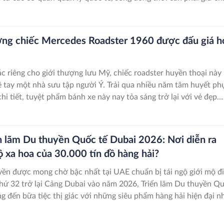
 hàng tinh hoa, những người vẫn đang phân vân hoặc chưa thực
 về xe điện.
ng chiếc Mercedes Roadster 1960 được đấu giá 
c riêng cho giới thượng lưu Mỹ, chiếc roadster huyền thoại này
ề tay một nhà sưu tập người Ý. Trải qua nhiều năm tâm huyết ph
chi tiết, tuyệt phẩm bánh xe này nay tỏa sáng trở lại với vẻ đẹp
 xứng đáng với mức giá triệu đô tại phiên đấu giá danh giá.
ển lãm Du thuyền Quốc tế Dubai 2026: Nơi diễn ra
ộ xa hoa của 30.000 tín đồ hàng hải?
yền được mong chờ bậc nhất tại UAE chuẩn bị tái ngộ giới mộ đ
thứ 32 trở lại Cảng Dubai vào năm 2026, Triển lãm Du thuyền Q
g đến bữa tiệc thị giác với những siêu phẩm hàng hải hiện đại nh
h hoa thiết kế và công nghệ đỉnh cao của ngành công nghiệp du
.