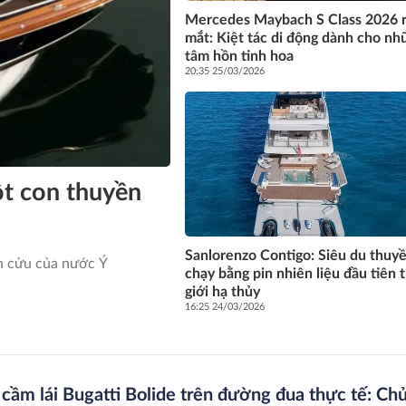
Mercedes Maybach S Class 2026 
mắt: Kiệt tác di động dành cho n
tâm hồn tinh hoa
20:35 25/03/2026
ột con thuyền
Sanlorenzo Contigo: Siêu du thuy
nh cửu của nước Ý
chạy bằng pin nhiên liệu đầu tiên 
giới hạ thủy
16:25 24/03/2026
 cầm lái Bugatti Bolide trên đường đua thực tế: Ch