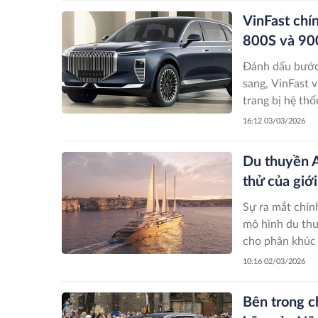
VinFast chí
800S và 90
Đánh dấu bước 
sang, VinFast 
trang bị hệ th
này dự kiến sẽ
16:12 03/03/2026
Du thuyền 
thử của giới
Sự ra mắt chín
mô hình du thu
cho phân khúc 
10:16 02/03/2026
Bên trong ch