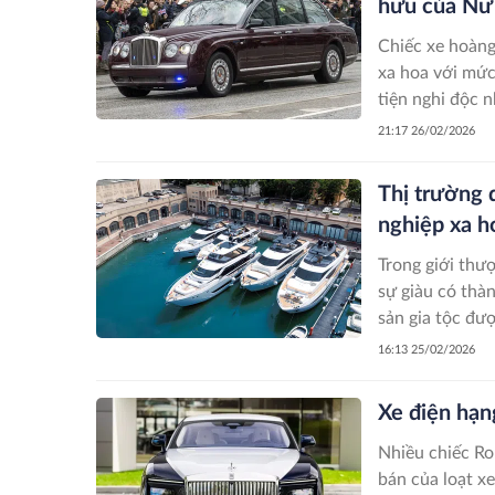
hữu của Nữ 
Chiếc xe hoàng
xa hoa với mức
tiện nghi độc 
nghi thức trọn
21:17 26/02/2026
Thị trường 
nghiệp xa 
Trong giới thư
sự giàu có thàn
sản gia tộc đư
nghiệp này sẽ t
16:13 25/02/2026
Xe điện hạn
Nhiều chiếc Ro
bán của loạt x