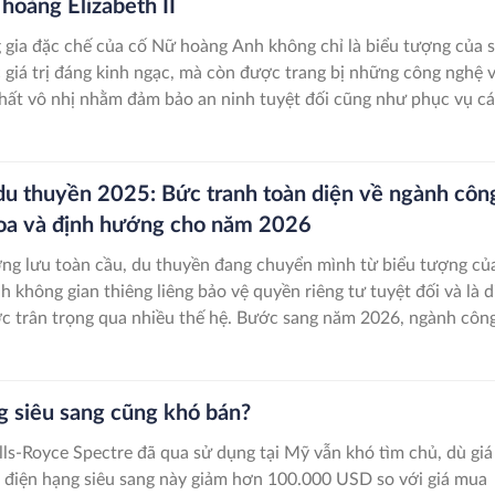
hoàng Elizabeth II
 gia đặc chế của cố Nữ hoàng Anh không chỉ là biểu tượng của 
 giá trị đáng kinh ngạc, mà còn được trang bị những công nghệ 
nhất vô nhị nhằm đảm bảo an ninh tuyệt đối cũng như phục vụ c
g đại của hoàng gia Anh.
du thuyền 2025: Bức tranh toàn diện về ngành côn
hoa và định hướng cho năm 2026
ợng lưu toàn cầu, du thuyền đang chuyển mình từ biểu tượng củ
h không gian thiêng liêng bảo vệ quyền riêng tư tuyệt đối và là d
ợc trân trọng qua nhiều thế hệ. Bước sang năm 2026, ngành côn
iếp tục phát triển dựa trên ba xu hướng then chốt.
g siêu sang cũng khó bán?
lls-Royce Spectre đã qua sử dụng tại Mỹ vẫn khó tìm chủ, dù giá
e điện hạng siêu sang này giảm hơn 100.000 USD so với giá mua