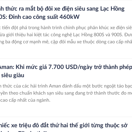
nh thức ra mắt bộ đôi xe điện siêu sang Lạc Hồng
0S: Đỉnh cao công suất 460kW
tiến đột phá trong hành trình chinh phục phân khúc xe điện si
vừa giới thiệu hai kiệt tác công nghệ Lạc Hồng 800S và 900S. Đư
ống ba động cơ mạnh mẽ, cặp đôi mẫu xe thuộc dòng cao cấp nhấ
 chính thức ra thị trường vào năm 2027.
Aman: Khi mức giá 7.700 USD/ngày trở thành phé
 siêu giàu
h thức của các hải trình Aman đánh dấu một bước ngoặt táo bạo
yền theo chuẩn khách sạn siêu sang đang trở thành thước đo m
cao cấp nhất của ngành.
iếc xe triệu đô đắt thứ hai thế giới từng thuộc sở