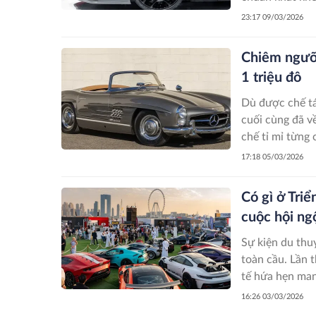
những vị khách
23:17 09/03/2026
say mê ý tưởng
Chiêm ngưỡ
1 triệu đô
Dù được chế tá
cuối cùng đã v
chế tỉ mỉ từng 
vượt thời gian,
17:18 05/03/2026
Có gì ở Tri
cuộc hội ng
Sự kiện du thu
toàn cầu. Lần 
tế hứa hẹn man
nơi hội tụ tin
16:26 03/03/2026
thuyền thế giới