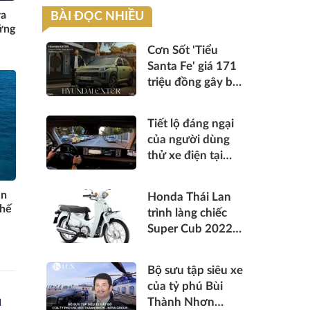
ra
BÀI ĐỌC NHIỀU
hững
Cơn Sốt 'Tiểu
Santa Fe' giá 171
triệu đồng gây bão
với hơn 50.000
đơn đặt hàng!
Tiết lộ đáng ngại
của người dùng
thử xe điện tại
châu Âu sau một
ngày: Lo âu là sự
ền
Honda Thái Lan
thật
thế
trình làng chiếc
Super Cub 2022
đẹp lịch lãm, giá
tương đương
Bộ sưu tập siêu xe
Vision
của tỷ phú Bùi
ủ
Thành Nhơn