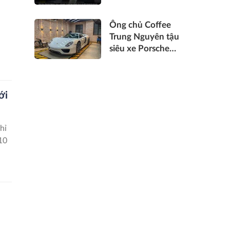
Novaland: Rolls-
Royce, Mercedes-
Ông chủ Coffee
Maybach, Bentley,
Trung Nguyên tậu
du thuyền Riva và
siêu xe Porsche
loạt xe sang đắt
918 Spyder màu
tiền hơn 500 tỷ
trắng độc nhất
đồng
Việt Nam
ới
hỉ
 10