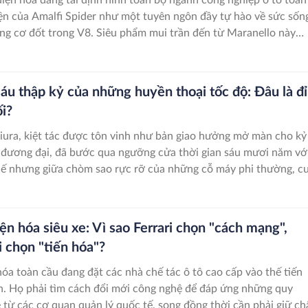
iện của Amalfi Spider như một tuyên ngôn đầy tự hào về sức sốn
ộng cơ đốt trong V8. Siêu phẩm mui trần đến từ Maranello này
thuần là một chiếc xe thể thao, mà còn là minh chứng sống độn
g cảm xúc lái vẫn luôn có vị trí riêng trong thế giới hiện đại.
sáu thập kỷ của những huyền thoại tốc độ: Đâu là đ
ối?
ura, kiệt tác được tôn vinh như bản giao hưởng mở màn cho kỷ
 đương đại, đã bước qua ngưỡng cửa thời gian sáu mươi năm với
Thế nhưng giữa chòm sao rực rỡ của những cỗ máy phi thường, c
ỉnh cao tuyệt đối vẫn chưa có lời giải đáp dứt khoát: Đâu mới t
vĩ đại nhất trong lịch sử ngành công nghiệp siêu xe?
ện hóa siêu xe: Vì sao Ferrari chọn "cách mạng",
 chọn "tiến hóa"?
hóa toàn cầu đang đặt các nhà chế tác ô tô cao cấp vào thế tiến
n. Họ phải tìm cách đổi mới công nghệ để đáp ứng những quy
 từ các cơ quan quản lý quốc tế, song đồng thời cần phải giữ ch