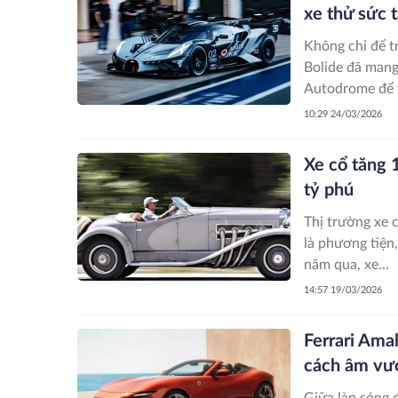
xe thử sức 
Không chỉ để t
Bolide đã mang
Autodrome để t
10:29 24/03/2026
Xe cổ tăng 
tỷ phú
Thị trường xe 
là phương tiện,
năm qua, xe...
14:57 19/03/2026
Ferrari Amal
cách âm vượ
Giữa làn sóng 