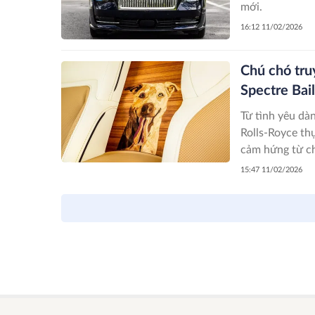
mới.
16:12 11/02/2026
Chú chó tru
Spectre Bail
Từ tình yêu dà
Rolls-Royce thự
cảm hứng từ ch
hai trên thế giớ
15:47 11/02/2026