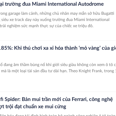
tại trường đua Miami International Autodrome
rong garage làm cảnh, những chủ nhân may mắn sở hữu Bugatti
 siêu xe track day này xuống trường đua Miami International
rải nghiệm sức mạnh thực sự của chiếc xe triệu đô.
185%: Khi thú chơi xa xỉ hóa thành ‘mỏ vàng’ của gi
cổ đang âm thầm bùng nổ khi giới siêu giàu không còn xem ô tô c
 mà là một loại tài sản đầu tư dài hạn. Theo Knight Frank, trong
fi Spider: Bản mui trần mới của Ferrari, công nghệ
t trội đạt chuẩn xe mui cứng
điện hóa đang tái định hình toàn bộ ngành công nghiệp ô tô toàn