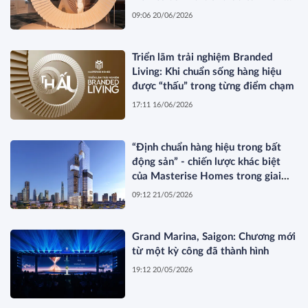
hoa về không gian sống hàng hiệu
09:06 20/06/2026
Triển lãm trải nghiệm Branded
Living: Khi chuẩn sống hàng hiệu
được “thấu” trong từng điểm chạm
17:11 16/06/2026
“Định chuẩn hàng hiệu trong bất
động sản” - chiến lược khác biệt
của Masterise Homes trong giai
đoạn thị trường tái cấu trúc
09:12 21/05/2026
Grand Marina, Saigon: Chương mới
từ một kỳ công đã thành hình
19:12 20/05/2026