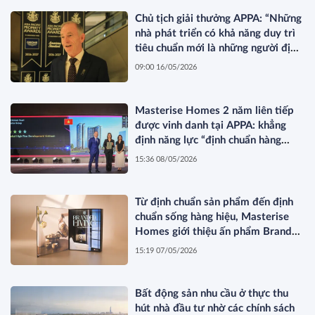
Chủ tịch giải thưởng APPA: “Những
nhà phát triển có khả năng duy trì
tiêu chuẩn mới là những người định
hình thị trường”
09:00 16/05/2026
Masterise Homes 2 năm liên tiếp
được vinh danh tại APPA: khẳng
định năng lực “định chuẩn hàng
hiệu” được quốc tế công nhận
15:36 08/05/2026
Từ định chuẩn sản phẩm đến định
chuẩn sống hàng hiệu, Masterise
Homes giới thiệu ấn phẩm Branded
Living Magazine
15:19 07/05/2026
Bất động sản nhu cầu ở thực thu
hút nhà đầu tư nhờ các chính sách