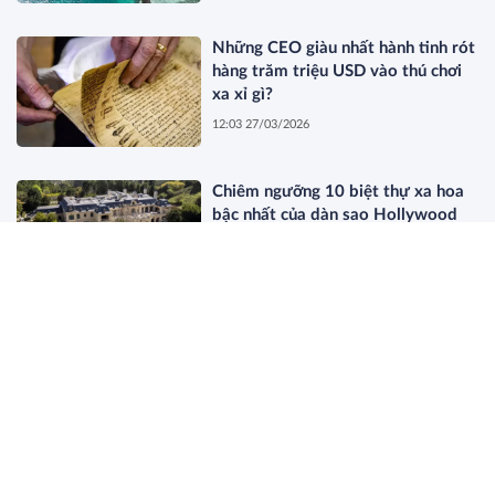
Những CEO giàu nhất hành tinh rót
hàng trăm triệu USD vào thú chơi
xa xỉ gì?
12:03 27/03/2026
Chiêm ngưỡng 10 biệt thự xa hoa
bậc nhất của dàn sao Hollywood
11:44 27/03/2026
Dòng Họ Beretta: Bí Mật Của Giới
Thượng Lưu Old Money Thực Thụ
19:34 26/03/2026
Điều gì sẽ xảy ra khi nghệ sĩ bí ẩn