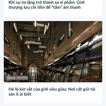
Khi sự im lặng trở thành xa xỉ phẩm: Giới
thượng lưu chi tiền để “tắm” âm thanh
Đại gia - Rich Kid
Hé lộ két sắt của giới siêu giàu: Nơi cất giữ tài
sản ít ai biết