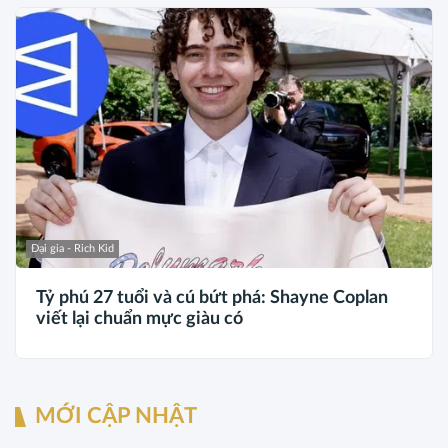
Đại gia - Rich Kid
Tỷ phú 27 tuổi và cú bứt phá: Shayne Coplan
viết lại chuẩn mực giàu có
MỚI CẬP NHẬT