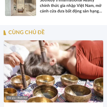
Sotheby’s International Realty
chính thức gia nhập Việt Nam, mở
cánh cửa đưa bất động sản hạng
sang kết nối toàn cầu
CÙNG CHỦ ĐỀ
Đại gia - Rich Kid