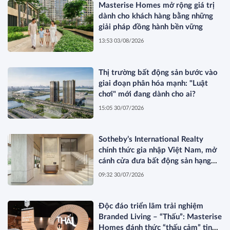
Masterise Homes mở rộng giá trị
dành cho khách hàng bằng những
giải pháp đồng hành bền vững
13:53 03/08/2026
Thị trường bất động sản bước vào
giai đoạn phân hóa mạnh: "Luật
chơi" mới đang dành cho ai?
15:05 30/07/2026
Sotheby’s International Realty
chính thức gia nhập Việt Nam, mở
cánh cửa đưa bất động sản hạng
sang kết nối toàn cầu
09:32 30/07/2026
Độc đáo triển lãm trải nghiệm
Branded Living – “Thấu”: Masterise
Homes đánh thức “thấu cảm” tinh