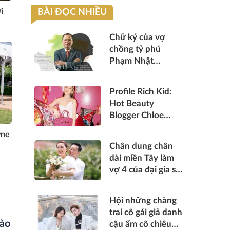
i
BÀI ĐỌC NHIỀU
Chữ ký của vợ
chồng tỷ phú
Phạm Nhật
Vượng, Phạm Thu
Hương tiết lộ điều
Profile Rich Kid:
gì?
Hot Beauty
Blogger Chloe
Nguyễn - con gái
yne
của chủ tịch Tập
Chân dung chân
đoàn Capella
dài miền Tây làm
Holdings
vợ 4 của đại gia sở
hữu hàng nghìn tỷ
gốc Ninh Bình:
Hội những chàng
Được chồng để lại
trai cô gái giả danh
di chúc, trao hết
vào
cậu ấm cô chiêu
tài sản