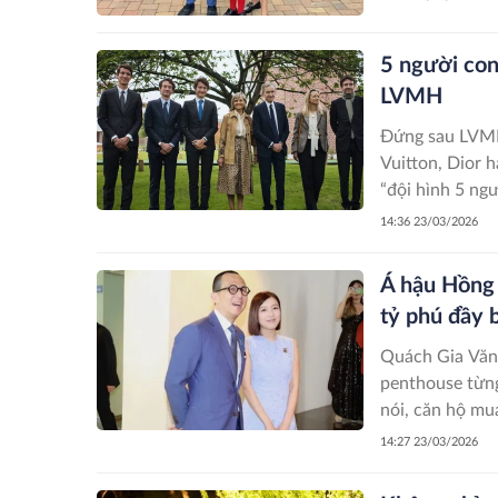
5 người con 
LVMH
Đứng sau LVMH 
Vuitton, Dior h
“đội hình 5 ngư
14:36 23/03/2026
Á hậu Hồng 
tỷ phú đầy 
Quách Gia Văn 
penthouse từng
nói, căn hộ mua
14:27 23/03/2026