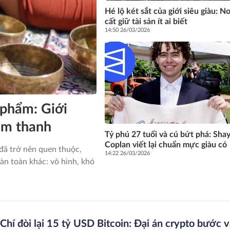
Hé lộ két sắt của giới siêu giàu: Nơ
cất giữ tài sản ít ai biết
14:50 26/03/2026
 phẩm: Giới
 âm thanh
Tỷ phú 27 tuổi và cú bứt phá: Sha
Coplan viết lại chuẩn mực giàu có
 đã trở nên quen thuộc,
14:22 26/03/2026
àn toàn khác: vô hình, khó
Chí đòi lại 15 tỷ USD Bitcoin: Đại án crypto bước 