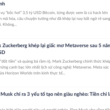
ịnh
vụ “bốc hơi” 3,5 tỷ USD Bitcoin, từng được xem là cú hack lớn
iền mã hóa, câu chuyện tưởng như đã khép lại nay bất ngờ rẽ san
. Không...
 Zuckerberg khép lại giấc mơ Metaverse sau 5 nă
USD
“đốt tiền” và quảng bá rầm rộ, Mark Zuckerberg chính thức khé
ững canh bạc lớn nhất lịch sử công nghệ: Metaverse. Meta xác
ửa Horizon Worlds trên kính thực tế...
Musk chỉ ra 3 yếu tố tạo nên giàu nghèo: Tiền chỉ l
khác biệt giữa người giàu và người nghèo, Elon Musk cho rằng tiề