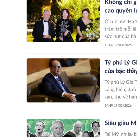
Không chỉ gi
cao quyền l
Ở tuổi 62, Hà 
trầm trồ mỗi l
sức hút của bà 
15:06 19/03/2026
Tỷ phú Lý G
của bậc thầ
Tỷ phú Lý Gia 
cảng biển, đườn
sản, thu về hàn
14:49 19/03/2026
Siêu giàu Mỹ
Tại Mỹ, nhiều 