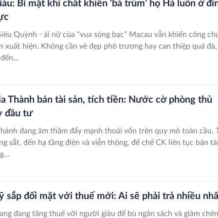
àu: Bí mật khí chất khiến ‘bà trùm’ họ Hà luôn ở đỉ
ực
Siêu Quỳnh - ái nữ của “vua sòng bạc” Macau vẫn khiến công ch
ần xuất hiện. Không cần vẻ đẹp phô trương hay can thiệp quá đà,
đến...
ia Thành bán tài sản, tích tiền: Nước cờ phòng thủ
y đầu tư
Thành đang âm thầm đẩy mạnh thoái vốn trên quy mô toàn cầu. 
g sắt, đến hạ tầng điện và viễn thông, đế chế CK liên tục bán tà
g...
 sắp đối mặt với thuế mới: Ai sẽ phải trả nhiều nhấ
bang đang tăng thuế với người giàu để bù ngân sách và giảm chê