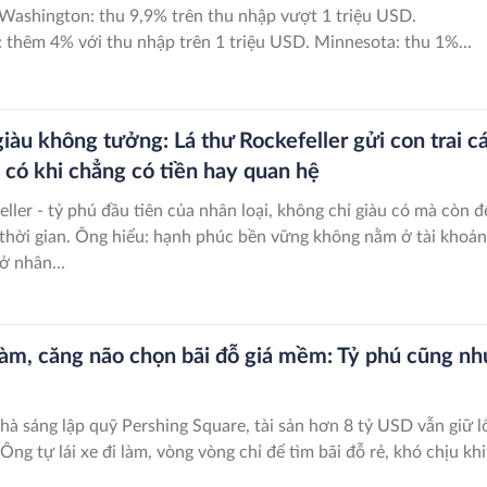
Massachusetts: thêm 4% với thu nhập trên 1 triệu USD. Minnesota: thu 1%...
giàu không tưởng: Lá thư Rockefeller gửi con trai c
u có khi chẳng có tiền hay quan hệ
ller - tỷ phú đầu tiên của nhân loại, không chỉ giàu có mà còn đ
ợt thời gian. Ông hiểu: hạnh phúc bền vững không nằm ở tài khoản
ở nhân...
i làm, căng não chọn bãi đỗ giá mềm: Tỷ phú cũng nh
hà sáng lập quỹ Pershing Square, tài sản hơn 8 tỷ USD vẫn giữ l
 Ông tự lái xe đi làm, vòng vòng chỉ để tìm bãi đỗ rẻ, khó chịu khi