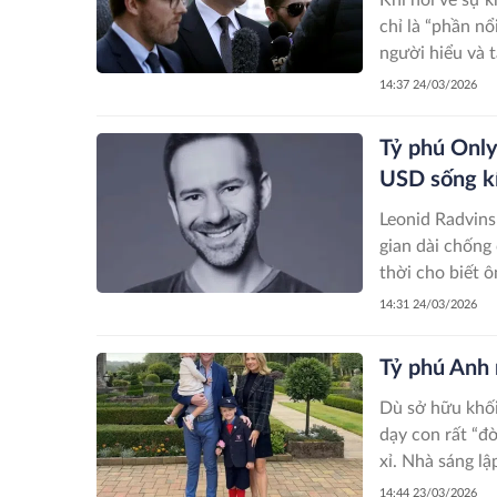
chỉ là “phần n
người hiểu và tạ
14:37 24/03/2026
Tỷ phú Only
USD sống kí
Leonid Radvins
gian dài chống
thời cho biết ôn
14:31 24/03/2026
Tỷ phú Anh 
Dù sở hữu khối
dạy con rất “đờ
xỉ. Nhà sáng lập
14:44 23/03/2026