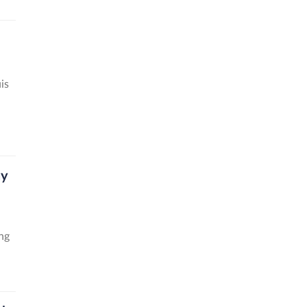
is
ay
ng