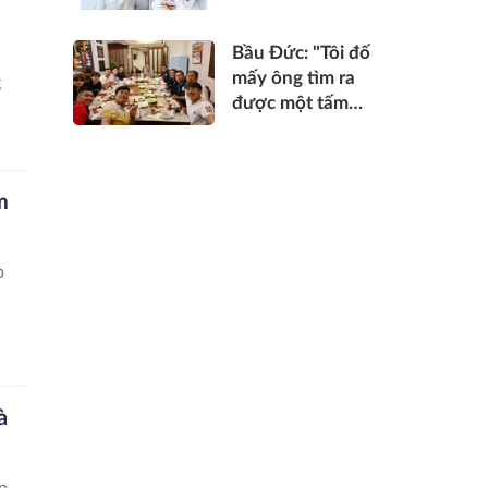
bằng cách sống
ảo, khoe cuộc
Bầu Đức: "Tôi đố
sống xa xỉ và xuất
mấy ông tìm ra
g
thân quý tộc dù
được một tấm
hoàn cảnh rất
hình nào của vợ
bình thường
con tôi"
m
p
à
n