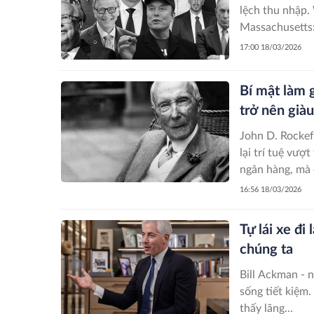
lệch thu nhập. Washington: thu 9,9% trên thu nhập vượt 1 triệu USD.
17:00 18/03/2026
Bí mật làm 
trở nên già
John D. Rockefe
lại trí tuệ vư
ngân hàng, mà 
16:56 18/03/2026
Tự lái xe đ
chúng ta
Bill Ackman - n
sống tiết kiệm.
thấy lãng...