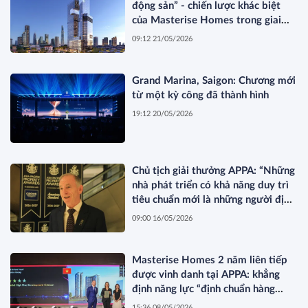
động sản” - chiến lược khác biệt
của Masterise Homes trong giai
đoạn thị trường tái cấu trúc
09:12 21/05/2026
Grand Marina, Saigon: Chương mới
từ một kỳ công đã thành hình
19:12 20/05/2026
Chủ tịch giải thưởng APPA: “Những
nhà phát triển có khả năng duy trì
tiêu chuẩn mới là những người định
hình thị trường”
09:00 16/05/2026
Masterise Homes 2 năm liên tiếp
được vinh danh tại APPA: khẳng
định năng lực “định chuẩn hàng
hiệu” được quốc tế công nhận
15:36 08/05/2026