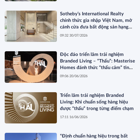
Sotheby’s International Realty
chính thức gia nhập Việt Nam, mở
cánh cửa đưa bất động sản hạng
sang kết nối toàn cầu
09:32 30/07/2026
Độc đáo triển lãm trải nghiệm
Branded Living – “Thấu”: Masterise
Homes đánh thức “thấu cảm” tinh
hoa về không gian sống hàng hiệu
09:06 20/06/2026
Triển lãm trải nghiệm Branded
Living: Khi chuẩn sống hàng hiệu
được “thấu” trong từng điểm chạm
17:11 16/06/2026
“Định chuẩn hàng hiệu trong bất