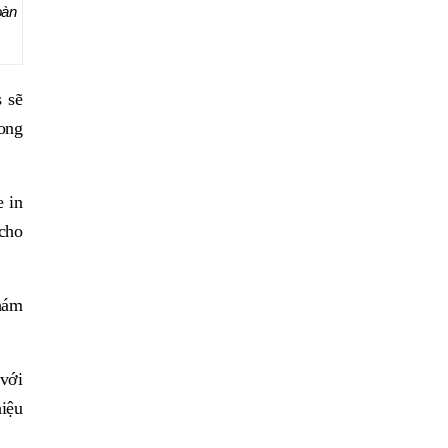
oàn
 sẽ
rong
e in
 cho
Khám
 với
hiệu