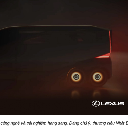
 công nghệ và trải nghiệm hạng sang. Đáng chú ý, thương hiệu Nhật 