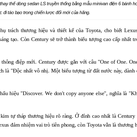
 thay thế dòng sedan LS truyền thống bằng mẫu minivan điện 6 bánh h
đi táo bạo trong chiến lược đổi mới của hãng.
 trách thương hiệu và thiết kế của Toyota, cho biết Lexus
sáng tạo. Còn Century sẽ trở thành biểu tượng cao cấp nhất t
g thông điệp mới. Century được gắn với câu "One of One. On
ịch là "Độc nhất vô nhị. Một biểu tượng từ đất nước này, dành
hẩu hiệu "Discover. We don't copy anyone else", nghĩa là "
im tự tháp thương hiệu rõ ràng. Ở đỉnh cao nhất là Century
Lexus đảm nhiệm vai trò tiên phong, còn Toyota vẫn là thương 