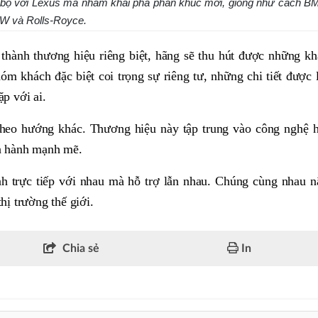
i bộ với Lexus mà nhằm khai phá phân khúc mới, giống như cách 
MW và Rolls-Royce.
 thành thương hiệu riêng biệt, hãng sẽ thu hút được những k
hóm khách đặc biệt coi trọng sự riêng tư, những chi tiết được
ặp với ai.
n theo hướng khác. Thương hiệu này tập trung vào công nghệ 
ận hành mạnh mẽ.
h trực tiếp với nhau mà hỗ trợ lẫn nhau. Chúng cùng nhau n
hị trường thế giới.
Chia sẻ
In