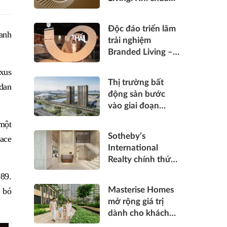
sống hàng hiệu
được “thấu” trong
Độc đáo triển lãm
từng điểm chạm
anh
trải nghiệm
Branded Living –
“Thấu”: Masterise
exus
Homes đánh thức
Thị trường bất
dan
“thấu cảm” tinh
động sản bước
hoa về không gian
vào giai đoạn
sống hàng hiệu
phân hóa mạnh:
 một
"Luật chơi" mới
Sotheby’s
ace
đang dành cho ai?
International
Realty chính thức
gia nhập Việt
89.
Nam, mở cánh cửa
Masterise Homes
n bó
đưa bất động sản
mở rộng giá trị
hạng sang kết nối
dành cho khách
toàn cầu
hàng bằng những