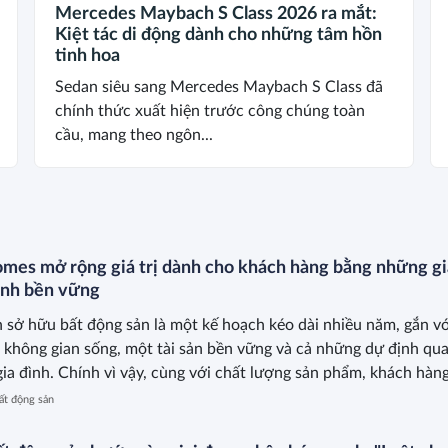
Mercedes Maybach S Class 2026 ra mắt:
Kiệt tác di động dành cho những tâm hồn
tinh hoa
Sedan siêu sang Mercedes Maybach S Class đã
chính thức xuất hiện trước công chúng toàn
cầu, mang theo ngôn...
mes mở rộng giá trị dành cho khách hàng bằng những gi
ành bền vững
 sở hữu bất động sản là một kế hoạch kéo dài nhiều năm, gắn vớ
 không gian sống, một tài sản bền vững và cả những dự định qu
gia đình. Chính vì vậy, cùng với chất lượng sản phẩm, khách hàn
ọng nhiều hơn vào khả năng đồng hành của nhà phát triển trong
ất động sản
 an cư.