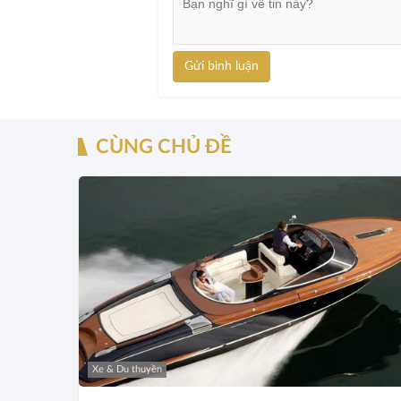
Gửi bình luận
CÙNG CHỦ ĐỀ
Xe & Du thuyền