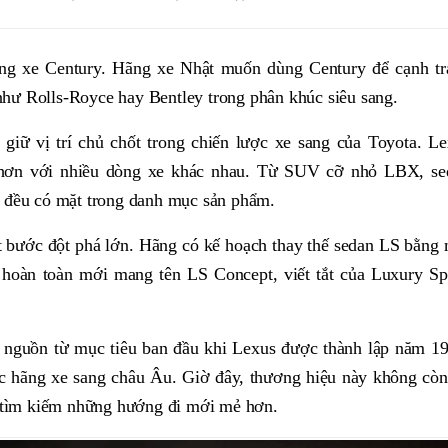
òng xe Century. Hãng xe Nhật muốn dùng Century để cạnh tr
 như Rolls-Royce hay Bentley trong phân khúc siêu sang.
giữ vị trí chủ chốt trong chiến lược xe sang của Toyota. L
hơn với nhiều dòng xe khác nhau. Từ SUV cỡ nhỏ LBX, se
 đều có mặt trong danh mục sản phẩm.
 bước đột phá lớn. Hãng có kế hoạch thay thế sedan LS bằng
hoàn toàn mới mang tên LS Concept, viết tắt của Luxury Sp
 nguồn từ mục tiêu ban đầu khi Lexus được thành lập năm 19
ác hãng xe sang châu Âu. Giờ đây, thương hiệu này không cò
 tìm kiếm những hướng đi mới mẻ hơn.