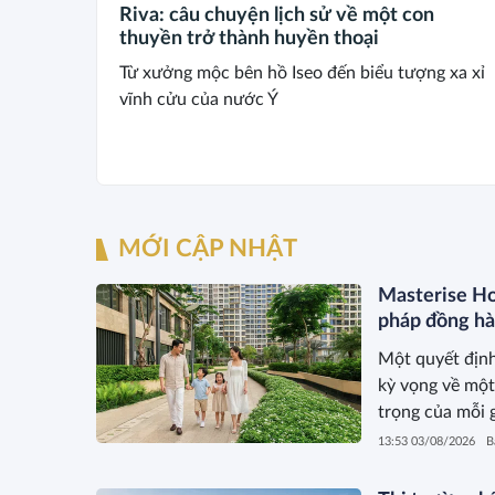
Riva: câu chuyện lịch sử về một con
thuyền trở thành huyền thoại
Từ xưởng mộc bên hồ Iseo đến biểu tượng xa xỉ
vĩnh cửu của nước Ý
MỚI CẬP NHẬT
Masterise Ho
pháp đồng h
Một quyết định
kỳ vọng về một
trọng của mỗi 
ngày càng kỳ v
13:53 03/08/2026
B
suốt hành trình