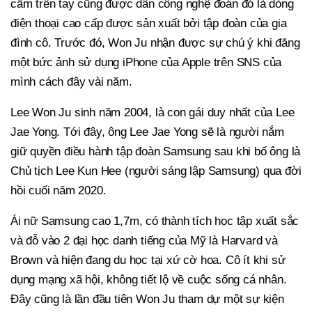
cầm trên tay cũng được dân công nghệ đoán đó là dòng
điện thoại cao cấp được sản xuất bởi tập đoàn của gia
đình cô. Trước đó, Won Ju nhận được sự chú ý khi đăng
một bức ảnh sử dụng iPhone của Apple trên SNS của
mình cách đây vài năm.
Lee Won Ju sinh năm 2004, là con gái duy nhất của Lee
Jae Yong. Tới đây, ông Lee Jae Yong sẽ là người nắm
giữ quyền điều hành tập đoàn Samsung sau khi bố ông là
Chủ tịch Lee Kun Hee (người sáng lập Samsung) qua đời
hồi cuối năm 2020.
Ái nữ Samsung cao 1,7m, có thành tích học tập xuất sắc
và đỗ vào 2 đại học danh tiếng của Mỹ là Harvard và
Brown và hiện đang du học tại xứ cờ hoa. Cô ít khi sử
dụng mạng xã hội, không tiết lộ về cuộc sống cá nhân.
Đây cũng là lần đầu tiên Won Ju tham dự một sự kiện