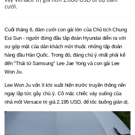
váy Versace trị giá hơn 2.000 USD đi dự đám
cưới.
Cuối tháng 6, đám cưới con gái lớn của Chủ tịch Chung
Eui Sun - người đứng đầu tập đoàn Hyundai diễn ra với
sự góp mặt của dàn khách mời thuộc những tập đoàn
hàng đầu Hàn Quốc. Trong đó, đáng chú ý nhất phải kể
đến "Thái tử Samsung" Lee Jae Yong và con gái Lee
Won Ju.
Lee Won Ju vốn ít khi xuất hiện trước truyền thông nên
ngay lập tức gây chú ý. Cô mặc chiếc váy suông của
nhà mốt Versace trị giá 2.195 USD, để tóc buông giản dị.