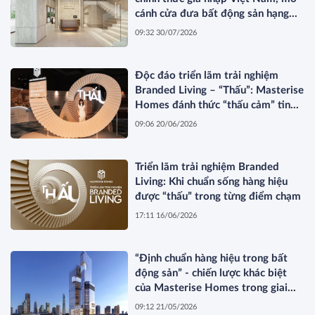
cánh cửa đưa bất động sản hạng
sang kết nối toàn cầu
09:32 30/07/2026
Độc đáo triển lãm trải nghiệm
Branded Living – “Thấu”: Masterise
Homes đánh thức “thấu cảm” tinh
hoa về không gian sống hàng hiệu
09:06 20/06/2026
Triển lãm trải nghiệm Branded
Living: Khi chuẩn sống hàng hiệu
được “thấu” trong từng điểm chạm
17:11 16/06/2026
“Định chuẩn hàng hiệu trong bất
động sản” - chiến lược khác biệt
của Masterise Homes trong giai
đoạn thị trường tái cấu trúc
09:12 21/05/2026