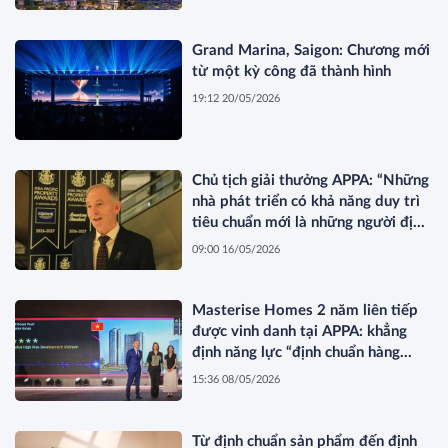
Grand Marina, Saigon: Chương mới
từ một kỳ công đã thành hình
19:12 20/05/2026
Chủ tịch giải thưởng APPA: “Những
nhà phát triển có khả năng duy trì
tiêu chuẩn mới là những người định
hình thị trường”
09:00 16/05/2026
Masterise Homes 2 năm liên tiếp
được vinh danh tại APPA: khẳng
định năng lực “định chuẩn hàng
hiệu” được quốc tế công nhận
15:36 08/05/2026
Từ định chuẩn sản phẩm đến định