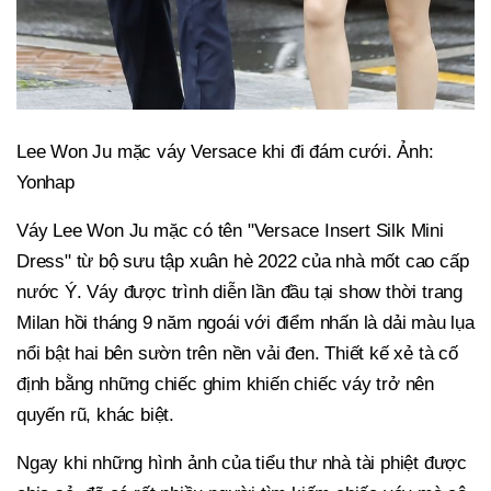
Lee Won Ju mặc váy Versace khi đi đám cưới. Ảnh:
Yonhap
Váy Lee Won Ju mặc có tên "Versace Insert Silk Mini
Dress" từ bộ sưu tập xuân hè 2022 của nhà mốt cao cấp
nước Ý. Váy được trình diễn lần đầu tại show thời trang
Milan hồi tháng 9 năm ngoái với điểm nhấn là dải màu lụa
nổi bật hai bên sườn trên nền vải đen. Thiết kế xẻ tà cố
định bằng những chiếc ghim khiến chiếc váy trở nên
quyến rũ, khác biệt.
Ngay khi những hình ảnh của tiểu thư nhà tài phiệt được