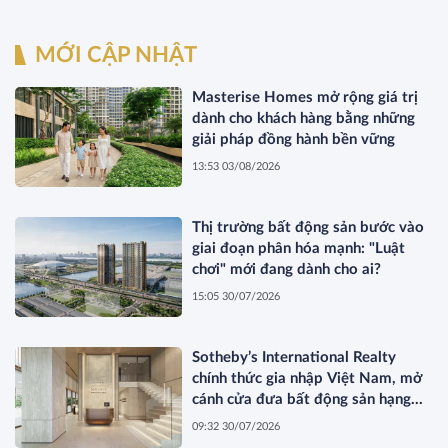
MỚI CẬP NHẬT
Masterise Homes mở rộng giá trị
dành cho khách hàng bằng những
giải pháp đồng hành bền vững
13:53 03/08/2026
Thị trường bất động sản bước vào
giai đoạn phân hóa mạnh: "Luật
chơi" mới đang dành cho ai?
15:05 30/07/2026
Sotheby’s International Realty
chính thức gia nhập Việt Nam, mở
cánh cửa đưa bất động sản hạng
sang kết nối toàn cầu
09:32 30/07/2026