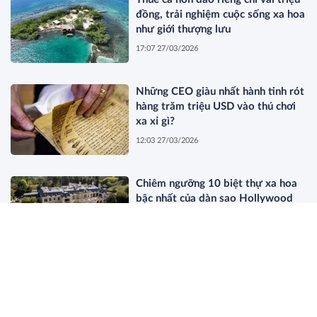
đồng, trải nghiệm cuộc sống xa hoa
như giới thượng lưu
17:07 27/03/2026
Những CEO giàu nhất hành tinh rót
hàng trăm triệu USD vào thú chơi
xa xỉ gì?
12:03 27/03/2026
Chiêm ngưỡng 10 biệt thự xa hoa
bậc nhất của dàn sao Hollywood
11:44 27/03/2026
Dòng Họ Beretta: Bí Mật Của Giới
Thượng Lưu Old Money Thực Thụ
19:34 26/03/2026