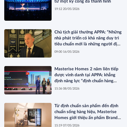
từ một kỳ công đã thành hình
19:12 20/05/2026
Chủ tịch giải thưởng APPA: “Những
nhà phát triển có khả năng duy trì
tiêu chuẩn mới là những người định
hình thị trường”
09:00 16/05/2026
Masterise Homes 2 năm liên tiếp
được vinh danh tại APPA: khẳng
định năng lực “định chuẩn hàng
hiệu” được quốc tế công nhận
15:36 08/05/2026
Từ định chuẩn sản phẩm đến định
chuẩn sống hàng hiệu, Masterise
Homes giới thiệu ấn phẩm Branded
Living Magazine
15:19 07/05/2026