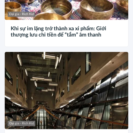
Đại gia - Rich Kid
Khi sự im lặng trở thành xa xỉ phẩm: Giới
thượng lưu chi tiền để “tắm” âm thanh
Đại gia - Rich Kid