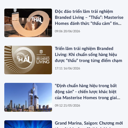
Độc đáo triển lãm trải nghiệm
Branded Living – “Thấu”: Masterise
Homes đánh thức “thấu cảm” tinh
hoa về không gian sống hàng hiệu
09:06 20/06/2026
Triển lãm trải nghiệm Branded
Living: Khi chuẩn sống hàng hiệu
được “thấu” trong từng điểm chạm
17:11 16/06/2026
“Định chuẩn hàng hiệu trong bất
động sản” - chiến lược khác biệt
của Masterise Homes trong giai
đoạn thị trường tái cấu trúc
09:12 21/05/2026
Grand Marina, Saigon: Chương mới