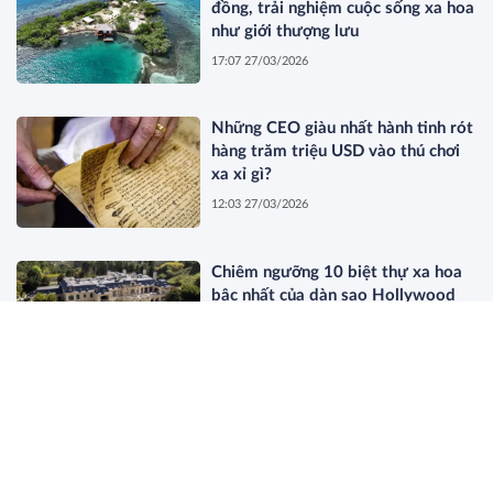
đồng, trải nghiệm cuộc sống xa hoa
như giới thượng lưu
17:07 27/03/2026
Những CEO giàu nhất hành tinh rót
hàng trăm triệu USD vào thú chơi
xa xỉ gì?
12:03 27/03/2026
Chiêm ngưỡng 10 biệt thự xa hoa
bậc nhất của dàn sao Hollywood
11:44 27/03/2026
Dòng Họ Beretta: Bí Mật Của Giới
Thượng Lưu Old Money Thực Thụ
19:34 26/03/2026