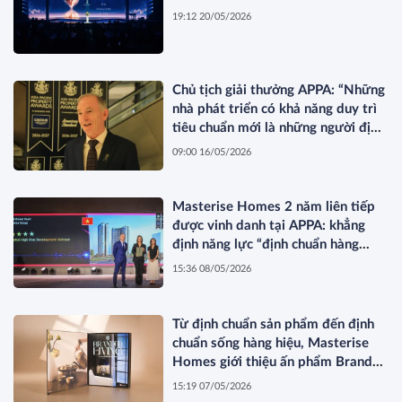
19:12 20/05/2026
Chủ tịch giải thưởng APPA: “Những
nhà phát triển có khả năng duy trì
tiêu chuẩn mới là những người định
hình thị trường”
09:00 16/05/2026
Masterise Homes 2 năm liên tiếp
được vinh danh tại APPA: khẳng
định năng lực “định chuẩn hàng
hiệu” được quốc tế công nhận
15:36 08/05/2026
Từ định chuẩn sản phẩm đến định
chuẩn sống hàng hiệu, Masterise
Homes giới thiệu ấn phẩm Branded
Living Magazine
15:19 07/05/2026