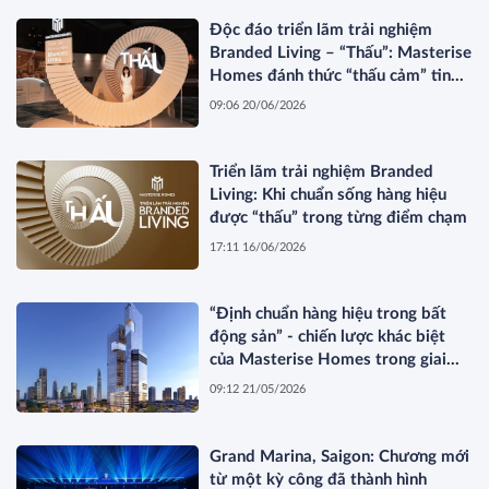
Độc đáo triển lãm trải nghiệm
Branded Living – “Thấu”: Masterise
Homes đánh thức “thấu cảm” tinh
hoa về không gian sống hàng hiệu
09:06 20/06/2026
Triển lãm trải nghiệm Branded
Living: Khi chuẩn sống hàng hiệu
được “thấu” trong từng điểm chạm
17:11 16/06/2026
“Định chuẩn hàng hiệu trong bất
động sản” - chiến lược khác biệt
của Masterise Homes trong giai
đoạn thị trường tái cấu trúc
09:12 21/05/2026
Grand Marina, Saigon: Chương mới
từ một kỳ công đã thành hình