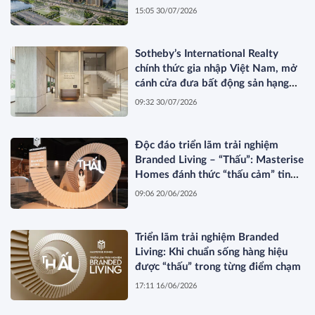
15:05 30/07/2026
Sotheby’s International Realty
chính thức gia nhập Việt Nam, mở
cánh cửa đưa bất động sản hạng
sang kết nối toàn cầu
09:32 30/07/2026
Độc đáo triển lãm trải nghiệm
Branded Living – “Thấu”: Masterise
Homes đánh thức “thấu cảm” tinh
hoa về không gian sống hàng hiệu
09:06 20/06/2026
Triển lãm trải nghiệm Branded
Living: Khi chuẩn sống hàng hiệu
được “thấu” trong từng điểm chạm
17:11 16/06/2026