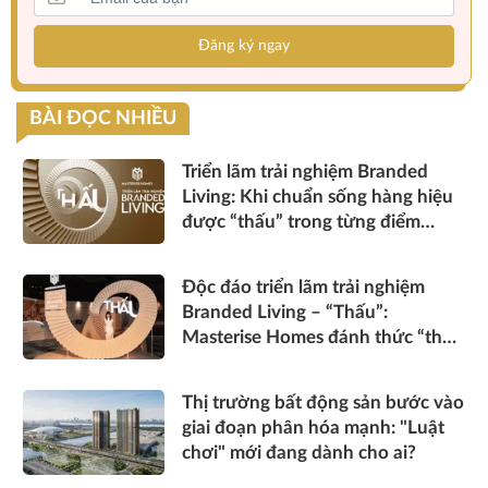
Đăng ký ngay
BÀI ĐỌC NHIỀU
Triển lãm trải nghiệm Branded
Living: Khi chuẩn sống hàng hiệu
được “thấu” trong từng điểm
chạm
Độc đáo triển lãm trải nghiệm
Branded Living – “Thấu”:
Masterise Homes đánh thức “thấu
cảm” tinh hoa về không gian sống
hàng hiệu
Thị trường bất động sản bước vào
giai đoạn phân hóa mạnh: "Luật
chơi" mới đang dành cho ai?