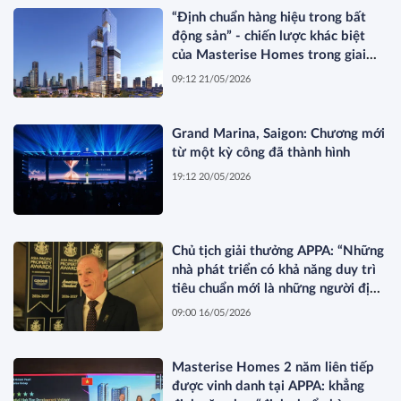
“Định chuẩn hàng hiệu trong bất
động sản” - chiến lược khác biệt
của Masterise Homes trong giai
đoạn thị trường tái cấu trúc
09:12 21/05/2026
Grand Marina, Saigon: Chương mới
từ một kỳ công đã thành hình
19:12 20/05/2026
Chủ tịch giải thưởng APPA: “Những
nhà phát triển có khả năng duy trì
tiêu chuẩn mới là những người định
hình thị trường”
09:00 16/05/2026
Masterise Homes 2 năm liên tiếp
được vinh danh tại APPA: khẳng