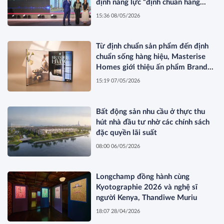
định năng lực “định chuẩn hàng
hiệu” được quốc tế công nhận
15:36 08/05/2026
Từ định chuẩn sản phẩm đến định
chuẩn sống hàng hiệu, Masterise
Homes giới thiệu ấn phẩm Branded
Living Magazine
15:19 07/05/2026
Bất động sản nhu cầu ở thực thu
hút nhà đầu tư nhờ các chính sách
đặc quyền lãi suất
08:00 06/05/2026
Longchamp đồng hành cùng
Kyotographie 2026 và nghệ sĩ
người Kenya, Thandiwe Muriu
18:07 28/04/2026