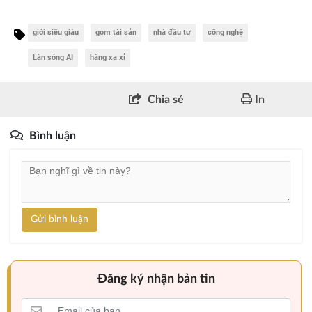
giới siêu giàu
gom tài sản
nhà đầu tư
công nghệ
Làn sóng AI
hàng xa xỉ
Chia sẻ
In
Bình luận
Gửi bình luận
Đăng ký nhận bản tin