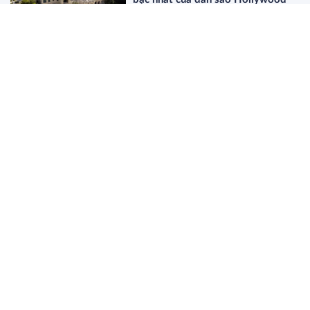
11:44 27/03/2026
Dòng Họ Beretta: Bí Mật Của Giới
Thượng Lưu Old Money Thực Thụ
19:34 26/03/2026
Điều gì sẽ xảy ra khi nghệ sĩ bí ẩn
nhất thế giới bị lộ danh tính?
18:12 26/03/2026
Riva: câu chuyện lịch sử về một con
thuyền trở thành huyền thoại
17:53 26/03/2026