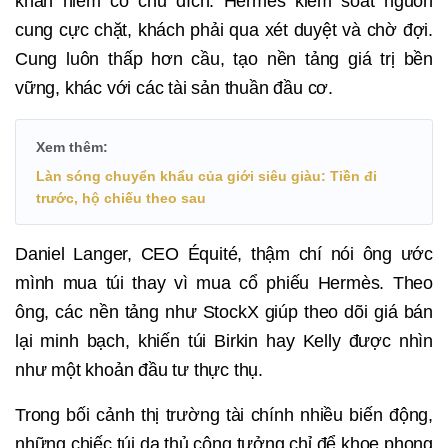
khan hiếm có chủ đích. Hermès kiểm soát nguồn
cung cực chặt, khách phải qua xét duyệt và chờ đợi.
Cung luôn thấp hơn cầu, tạo nền tảng giá trị bền
vững, khác với các tài sản thuần đầu cơ.
Xem thêm:
Làn sóng chuyển khẩu của giới siêu giàu: Tiền đi
trước, hộ chiếu theo sau
Daniel Langer, CEO Équité, thậm chí nói ông ước
mình mua túi thay vì mua cổ phiếu Hermès. Theo
ông, các nền tảng như StockX giúp theo dõi giá bán
lại minh bạch, khiến túi Birkin hay Kelly được nhìn
như một khoản đầu tư thực thụ.
Trong bối cảnh thị trường tài chính nhiều biến động,
những chiếc túi da thủ công tưởng chỉ để khoe phong