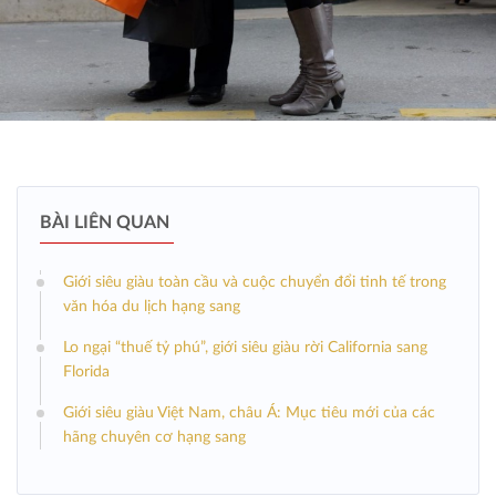
BÀI LIÊN QUAN
Giới siêu giàu toàn cầu và cuộc chuyển đổi tinh tế trong
văn hóa du lịch hạng sang
Lo ngại “thuế tỷ phú”, giới siêu giàu rời California sang
Florida
Giới siêu giàu Việt Nam, châu Á: Mục tiêu mới của các
hãng chuyên cơ hạng sang