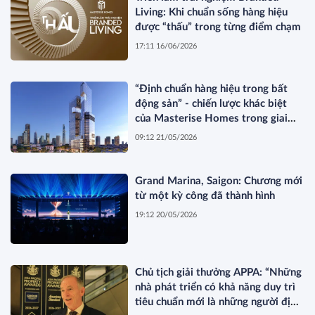
Living: Khi chuẩn sống hàng hiệu
được “thấu” trong từng điểm chạm
17:11 16/06/2026
“Định chuẩn hàng hiệu trong bất
động sản” - chiến lược khác biệt
của Masterise Homes trong giai
đoạn thị trường tái cấu trúc
09:12 21/05/2026
Grand Marina, Saigon: Chương mới
từ một kỳ công đã thành hình
19:12 20/05/2026
Chủ tịch giải thưởng APPA: “Những
nhà phát triển có khả năng duy trì
tiêu chuẩn mới là những người định