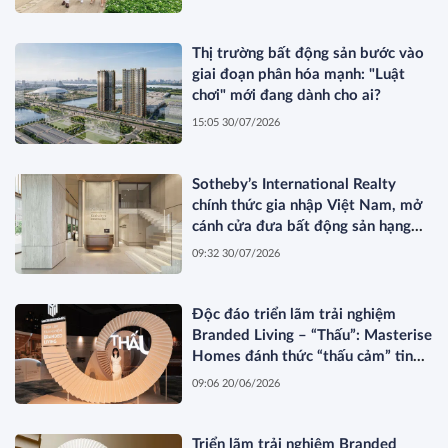
Thị trường bất động sản bước vào
giai đoạn phân hóa mạnh: "Luật
chơi" mới đang dành cho ai?
15:05 30/07/2026
Sotheby’s International Realty
chính thức gia nhập Việt Nam, mở
cánh cửa đưa bất động sản hạng
sang kết nối toàn cầu
09:32 30/07/2026
Độc đáo triển lãm trải nghiệm
Branded Living – “Thấu”: Masterise
Homes đánh thức “thấu cảm” tinh
hoa về không gian sống hàng hiệu
09:06 20/06/2026
Triển lãm trải nghiệm Branded