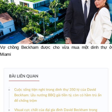
Vợ chồng Beckham được cho vừa mua một dinh thự ở
Miami
BÀI LIÊN QUAN
Cuộc sống tiện nghi trong dinh thự 350 tỷ của David
Beckham: Lều nướng BBQ giá tiền tỷ, còn có hầm trú ẩn
để chống trộm
Visual cực chất của đại gia đình David Beckham trong