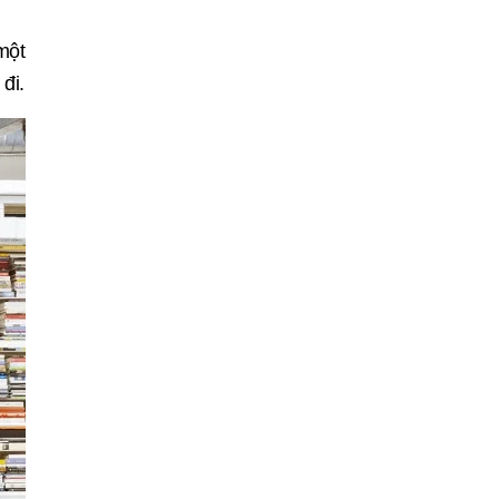
một
đi.