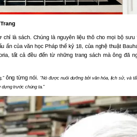
 Trang
ờ chỉ là sách. Chúng là nguyên liệu thô cho mọi bộ sưu 
dấu ấn của văn học Pháp thế kỷ 18, của nghệ thuật Bauh
toria, tất cả đều đến từ những trang sách mà ông đã n
ông từng nói.
,"
"Nó được nuôi dưỡng bởi văn hóa, lịch sử, và tấ
y dựng trước chúng ta."