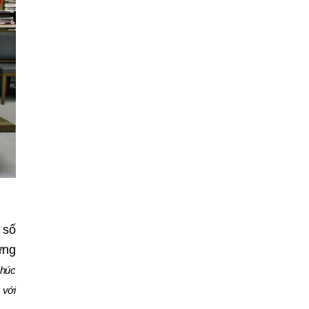
Nam, mở cánh cửa
đưa bất động sản
hạng sang kết nối
toàn cầu
 số
ừng
phúc
 với