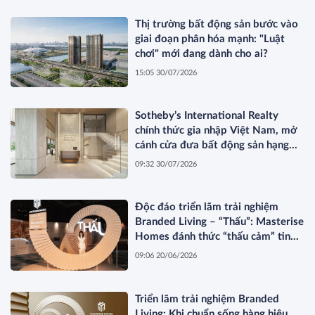
Thị trường bất động sản bước vào
giai đoạn phân hóa mạnh: "Luật
chơi" mới đang dành cho ai?
15:05 30/07/2026
Sotheby’s International Realty
chính thức gia nhập Việt Nam, mở
cánh cửa đưa bất động sản hạng
sang kết nối toàn cầu
09:32 30/07/2026
Độc đáo triển lãm trải nghiệm
Branded Living – “Thấu”: Masterise
Homes đánh thức “thấu cảm” tinh
hoa về không gian sống hàng hiệu
09:06 20/06/2026
Triển lãm trải nghiệm Branded
Living: Khi chuẩn sống hàng hiệu