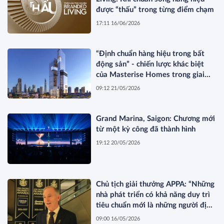
được “thấu” trong từng điểm chạm
17:11 16/06/2026
“Định chuẩn hàng hiệu trong bất
động sản” - chiến lược khác biệt
của Masterise Homes trong giai
đoạn thị trường tái cấu trúc
09:12 21/05/2026
Grand Marina, Saigon: Chương mới
từ một kỳ công đã thành hình
19:12 20/05/2026
Chủ tịch giải thưởng APPA: “Những
nhà phát triển có khả năng duy trì
tiêu chuẩn mới là những người định
hình thị trường”
09:00 16/05/2026