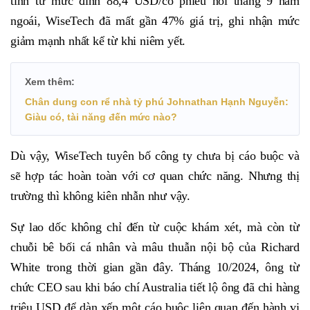
tính từ mức đỉnh 88,4 USD/cổ phiếu hồi tháng 9 năm
ngoái, WiseTech đã mất gần 47% giá trị, ghi nhận mức
giảm mạnh nhất kể từ khi niêm yết.
Xem thêm:
Chân dung con rể nhà tỷ phú Johnathan Hạnh Nguyễn:
Giàu có, tài năng đến mức nào?
Dù vậy, WiseTech tuyên bố công ty chưa bị cáo buộc và
sẽ hợp tác hoàn toàn với cơ quan chức năng. Nhưng thị
trường thì không kiên nhẫn như vậy.
Sự lao dốc không chỉ đến từ cuộc khám xét, mà còn từ
chuỗi bê bối cá nhân và mâu thuẫn nội bộ của Richard
White trong thời gian gần đây. Tháng 10/2024, ông từ
chức CEO sau khi báo chí Australia tiết lộ ông đã chi hàng
triệu USD để dàn xếp một cáo buộc liên quan đến hành vi