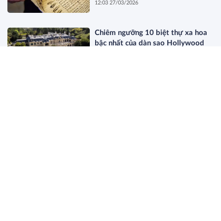
12:03 27/03/2026
Chiêm ngưỡng 10 biệt thự xa hoa
bậc nhất của dàn sao Hollywood
11:44 27/03/2026
Dòng Họ Beretta: Bí Mật Của Giới
Thượng Lưu Old Money Thực Thụ
19:34 26/03/2026
Điều gì sẽ xảy ra khi nghệ sĩ bí ẩn
nhất thế giới bị lộ danh tính?
18:12 26/03/2026