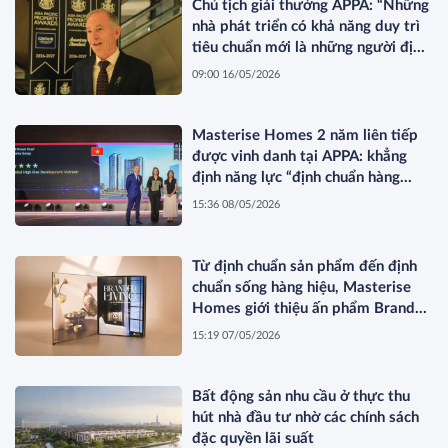
Chủ tịch giải thưởng APPA: “Những
nhà phát triển có khả năng duy trì
tiêu chuẩn mới là những người định
hình thị trường”
09:00 16/05/2026
Masterise Homes 2 năm liên tiếp
được vinh danh tại APPA: khẳng
định năng lực “định chuẩn hàng
hiệu” được quốc tế công nhận
15:36 08/05/2026
Từ định chuẩn sản phẩm đến định
chuẩn sống hàng hiệu, Masterise
Homes giới thiệu ấn phẩm Branded
Living Magazine
15:19 07/05/2026
Bất động sản nhu cầu ở thực thu
hút nhà đầu tư nhờ các chính sách
đặc quyền lãi suất