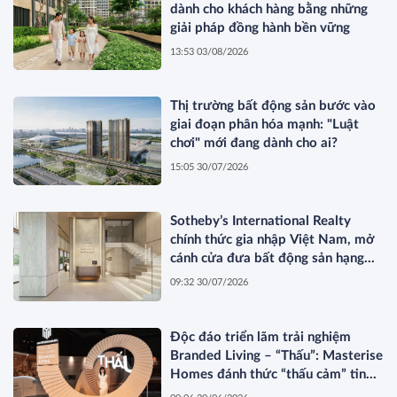
dành cho khách hàng bằng những
giải pháp đồng hành bền vững
13:53 03/08/2026
Thị trường bất động sản bước vào
giai đoạn phân hóa mạnh: "Luật
chơi" mới đang dành cho ai?
15:05 30/07/2026
Sotheby’s International Realty
chính thức gia nhập Việt Nam, mở
cánh cửa đưa bất động sản hạng
sang kết nối toàn cầu
09:32 30/07/2026
Độc đáo triển lãm trải nghiệm
Branded Living – “Thấu”: Masterise
Homes đánh thức “thấu cảm” tinh
hoa về không gian sống hàng hiệu