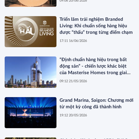
09:06 20/06/2026
Triển lãm trải nghiệm Branded
Living: Khi chuẩn sống hàng hiệu
được “thấu” trong từng điểm chạm
17:11 16/06/2026
“Định chuẩn hàng hiệu trong bất
động sản” - chiến lược khác biệt
của Masterise Homes trong giai
đoạn thị trường tái cấu trúc
09:12 21/05/2026
Grand Marina, Saigon: Chương mới
từ một kỳ công đã thành hình
19:12 20/05/2026