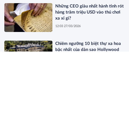
Những CEO giàu nhất hành tinh rót
hàng trăm triệu USD vào thú chơi
xa xỉ gì?
12:03 27/03/2026
Chiêm ngưỡng 10 biệt thự xa hoa
bậc nhất của dàn sao Hollywood
11:44 27/03/2026
Dòng Họ Beretta: Bí Mật Của Giới
Thượng Lưu Old Money Thực Thụ
19:34 26/03/2026
Điều gì sẽ xảy ra khi nghệ sĩ bí ẩn
nhất thế giới bị lộ danh tính?