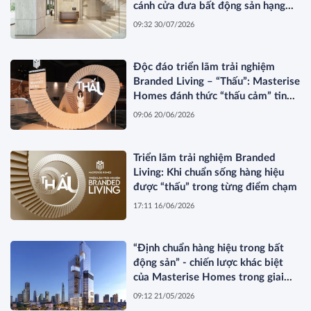
cánh cửa đưa bất động sản hạng
sang kết nối toàn cầu
09:32 30/07/2026
Độc đáo triển lãm trải nghiệm
Branded Living – “Thấu”: Masterise
Homes đánh thức “thấu cảm” tinh
hoa về không gian sống hàng hiệu
09:06 20/06/2026
Triển lãm trải nghiệm Branded
Living: Khi chuẩn sống hàng hiệu
được “thấu” trong từng điểm chạm
17:11 16/06/2026
“Định chuẩn hàng hiệu trong bất
động sản” - chiến lược khác biệt
của Masterise Homes trong giai
đoạn thị trường tái cấu trúc
09:12 21/05/2026