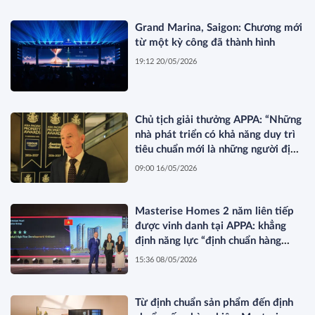
Grand Marina, Saigon: Chương mới
từ một kỳ công đã thành hình
19:12 20/05/2026
Chủ tịch giải thưởng APPA: “Những
nhà phát triển có khả năng duy trì
tiêu chuẩn mới là những người định
hình thị trường”
09:00 16/05/2026
Masterise Homes 2 năm liên tiếp
được vinh danh tại APPA: khẳng
định năng lực “định chuẩn hàng
hiệu” được quốc tế công nhận
15:36 08/05/2026
Từ định chuẩn sản phẩm đến định