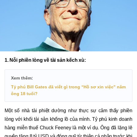
1. Nỗi phiền lòng về tài sản kếch xù:
Xem thêm:
Tỷ phú Bill Gates đã viết gì trong “Hồ sơ xin việc" năm
ông 18 tuổi?
Một số nhà tài phiệt dường như thực sự cảm thấy phiền
lòng với khối tài sản khổng lồ của mình. Tỷ phú kinh doanh
hàng miễn thuế Chuck Feeney là một ví dụ. Ông đã lặng lẽ
quyên tặng 8 tỷ USD và đóng quỹ từ thiện cá nhân trước khi