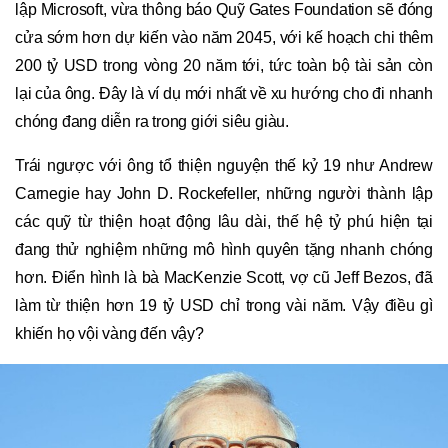
lập Microsoft, vừa thông báo Quỹ Gates Foundation sẽ đóng
cửa sớm hơn dự kiến vào năm 2045, với kế hoạch chi thêm
200 tỷ USD trong vòng 20 năm tới, tức toàn bộ tài sản còn
lại của ông. Đây là ví dụ mới nhất về xu hướng cho đi nhanh
chóng đang diễn ra trong giới siêu giàu.
Trái ngược với ông tổ thiện nguyện thế kỷ 19 như Andrew
Carnegie hay John D. Rockefeller, những người thành lập
các quỹ từ thiện hoạt động lâu dài, thế hệ tỷ phú hiện tại
đang thử nghiệm những mô hình quyên tặng nhanh chóng
hơn. Điển hình là bà MacKenzie Scott, vợ cũ Jeff Bezos, đã
làm từ thiện hơn 19 tỷ USD chỉ trong vài năm. Vậy điều gì
khiến họ vội vàng đến vậy?