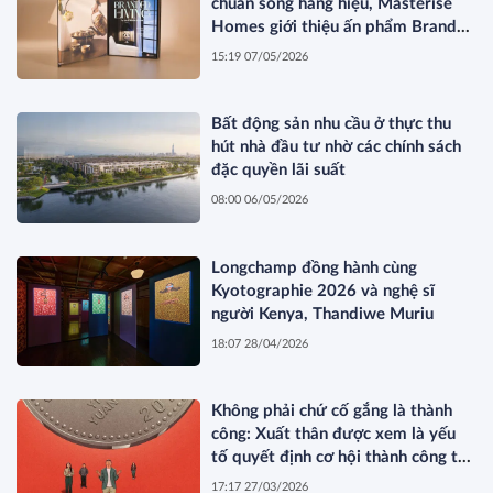
chuẩn sống hàng hiệu, Masterise
Homes giới thiệu ấn phẩm Branded
Living Magazine
15:19 07/05/2026
Bất động sản nhu cầu ở thực thu
hút nhà đầu tư nhờ các chính sách
đặc quyền lãi suất
08:00 06/05/2026
Longchamp đồng hành cùng
Kyotographie 2026 và nghệ sĩ
người Kenya, Thandiwe Muriu
18:07 28/04/2026
Không phải chứ cố gắng là thành
công: Xuất thân được xem là yếu
tố quyết định cơ hội thành công tại
Trung Quốc
17:17 27/03/2026