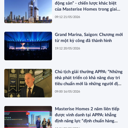
động sản” - chiến lược khác biệt
của Masterise Homes trong giai
đoạn thị trường tái cấu trúc
09:12 21/05/2026
Grand Marina, Saigon: Chương mới
từ một kỳ công đã thành hình
19:12 20/05/2026
Chủ tịch giải thưởng APPA: “Những
nhà phát triển có khả năng duy trì
tiêu chuẩn mới là những người định
hình thị trường”
09:00 16/05/2026
Masterise Homes 2 năm liên tiếp
được vinh danh tại APPA: khẳng
định năng lực “định chuẩn hàng
hiệu” được quốc tế công nhận