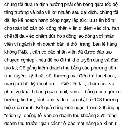
chúng tôi đưa ra định hướng phải cân bằng giữa tốc độ
tăng trưởng và bảo vệ lợi nhuận sau đại dịch, chúng tôi
đã lập kế hoạch hành động ngay lập tức: ưu tiên bố trí
cho toàn bộ cán bộ, công nhân viên đi tiêm vắc xin, hạn
chế tối đa việc chấm dứt hợp đồng lao động với nhân
viên vi ngành kinh doanh bán lẻ thời trang, bán lẻ hàng
không F&B... cần có các nhân viên đã được đào tạo
chuyên nghiệp - nếu để họ đi thì khó tuyển dụng và đào
tạo lại; Cố gắng kiếm doanh thu bằng các phương tiện
trực tuyến, kỹ thuật số, thương mại điện tử, facebook,
mạng xã hội kỹ thuật số…; Giữ liên lạc, chăm sóc và
phục vụ khách hàng qua email, sms… bằng cách gửi xu
hướng, tin tức, hình ảnh, video cập nhật từ 108 thương
hiệu của mīnh. Kết quả đáng kinh ngạc: trong 3 tháng bị
“cách ly” chúng tôi vẫn có doanh thu khoảng 35% tổng
doanh thu trước “giãn cách” ở các mặt hàng xa xỉ như