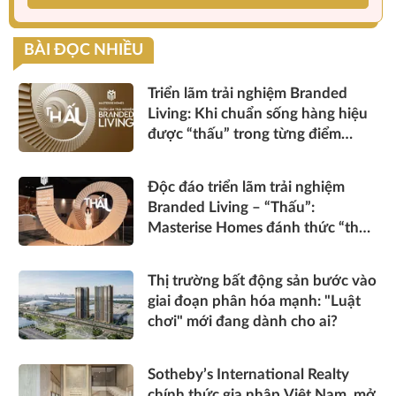
BÀI ĐỌC NHIỀU
Triển lãm trải nghiệm Branded
Living: Khi chuẩn sống hàng hiệu
được “thấu” trong từng điểm
chạm
Độc đáo triển lãm trải nghiệm
Branded Living – “Thấu”:
Masterise Homes đánh thức “thấu
cảm” tinh hoa về không gian sống
hàng hiệu
Thị trường bất động sản bước vào
giai đoạn phân hóa mạnh: "Luật
chơi" mới đang dành cho ai?
Sotheby’s International Realty
chính thức gia nhập Việt Nam, mở