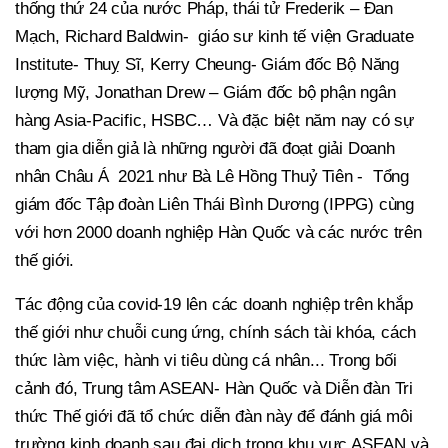
thống thứ 24 của nước Pháp, thái tử Frederik – Đan
Mạch, Richard Baldwin- giáo sư kinh tế viện Graduate
Institute- Thuỵ Sĩ, Kerry Cheung- Giám đốc Bộ Năng
lượng Mỹ, Jonathan Drew – Giám đốc bộ phận ngân
hàng Asia-Pacific, HSBC… Và đặc biệt năm nay có sự
tham gia diễn giả là những người đã đoạt giải Doanh
nhân Châu Á 2021 như Bà Lê Hồng Thuỷ Tiên - Tổng
giám đốc Tập đoàn Liên Thái Bình Dương (IPPG) cùng
với hơn 2000 doanh nghiệp Hàn Quốc và các nước trên
thế giới.
Tác động của covid-19 lên các doanh nghiệp trên khắp
thế giới như chuỗi cung ứng, chính sách tài khóa, cách
thức làm việc, hành vi tiêu dùng cá nhân... Trong bối
cảnh đó, Trung tâm ASEAN- Hàn Quốc và Diễn đàn Tri
thức Thế giới đã tổ chức diễn đàn này để đánh giá môi
trường kinh doanh sau đại dịch trong khu vực ASEAN và