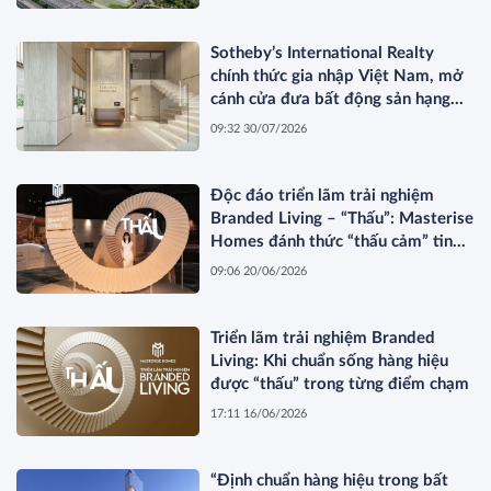
Sotheby’s International Realty
chính thức gia nhập Việt Nam, mở
cánh cửa đưa bất động sản hạng
sang kết nối toàn cầu
09:32 30/07/2026
Độc đáo triển lãm trải nghiệm
Branded Living – “Thấu”: Masterise
Homes đánh thức “thấu cảm” tinh
hoa về không gian sống hàng hiệu
09:06 20/06/2026
Triển lãm trải nghiệm Branded
Living: Khi chuẩn sống hàng hiệu
được “thấu” trong từng điểm chạm
17:11 16/06/2026
“Định chuẩn hàng hiệu trong bất