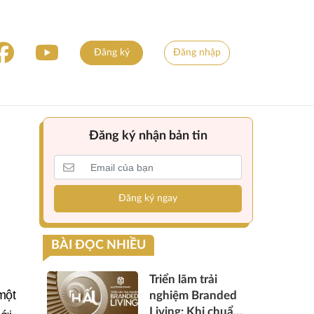
Đăng ký
Đăng nhập
Đăng ký nhận bản tin
Đăng ký ngay
BÀI ĐỌC NHIỀU
Triển lãm trải
một
nghiệm Branded
Living: Khi chuẩn