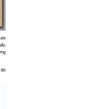
Lee
sắc
ựng
 đó