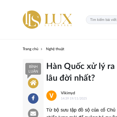
Trang chủ
Nghệ thuật
Hàn Quốc xử lý ra 
BÌNH
LUẬN
lâu đời nhất?
Vikimyd
14:39 19/11/2025
Từ bộ sưu tập đồ sộ của cố Chủ