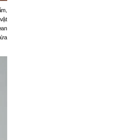
giải pháp đồng
ẩm,
hành bền vững
vật
ean
hừa