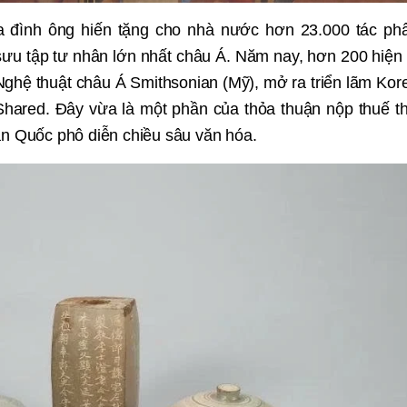
a đình ông hiến tặng cho nhà nước hơn 23.000 tác ph
ưu tập tư nhân lớn nhất châu Á. Năm nay, hơn 200 hiện 
ghệ thuật châu Á Smithsonian (Mỹ), mở ra triển lãm Kor
 Shared. Đây vừa là một phần của thỏa thuận nộp thuế t
àn Quốc phô diễn chiều sâu văn hóa.