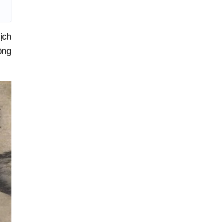
ịch
òng