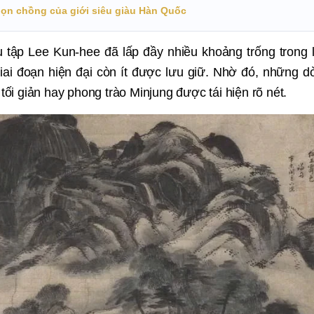
ọn chồng của giới siêu giàu Hàn Quốc
tập Lee Kun-hee đã lấp đầy nhiều khoảng trống trong l
iai đoạn hiện đại còn ít được lưu giữ. Nhờ đó, những d
i giản hay phong trào Minjung được tái hiện rõ nét.