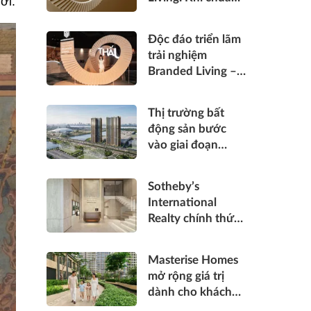
ới.
sống hàng hiệu
được “thấu” trong
Độc đáo triển lãm
từng điểm chạm
trải nghiệm
Branded Living –
“Thấu”: Masterise
Homes đánh thức
Thị trường bất
“thấu cảm” tinh
động sản bước
hoa về không gian
vào giai đoạn
sống hàng hiệu
phân hóa mạnh:
"Luật chơi" mới
Sotheby’s
đang dành cho ai?
International
Realty chính thức
gia nhập Việt
Nam, mở cánh cửa
Masterise Homes
đưa bất động sản
mở rộng giá trị
hạng sang kết nối
dành cho khách
toàn cầu
hàng bằng những