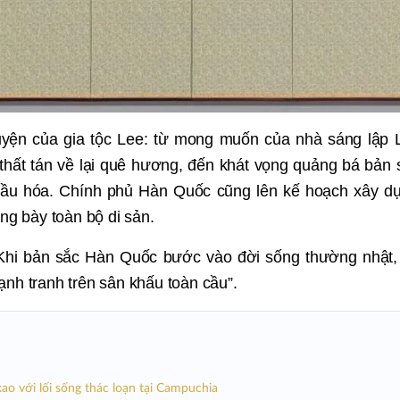
yện của gia tộc Lee: từ mong muốn của nhà sáng lập 
hất tán về lại quê hương, đến khát vọng quảng bá bản 
cầu hóa. Chính phủ Hàn Quốc cũng lên kế hoạch xây d
ưng bày toàn bộ di sản.
 “Khi bản sắc Hàn Quốc bước vào đời sống thường nhật,
ạnh tranh trên sân khấu toàn cầu”.
ao với lối sống thác loạn tại Campuchia